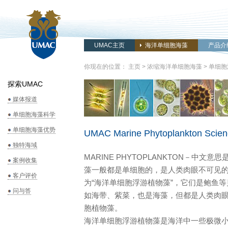
UMAC主页
海洋单细胞海藻
产品介
你现在的位置：
主页
>
浓缩海洋单细胞海藻
>
单细胞
探索UMAC
媒体报道
单细胞海藻科学
单细胞海藻优势
UMAC Marine Phytoplankton Scien
独特海域
MARINE PHYTOPLANKTON－中文
案例收集
藻一般都是单细胞的，是人类肉眼不可见
客户评价
为“海洋单细胞浮游植物藻”，它们是鲍鱼
问与答
如海带、紫菜，也是海藻，但都是人类肉
胞植物藻。
海洋单细胞浮游植物藻是海洋中一些极微