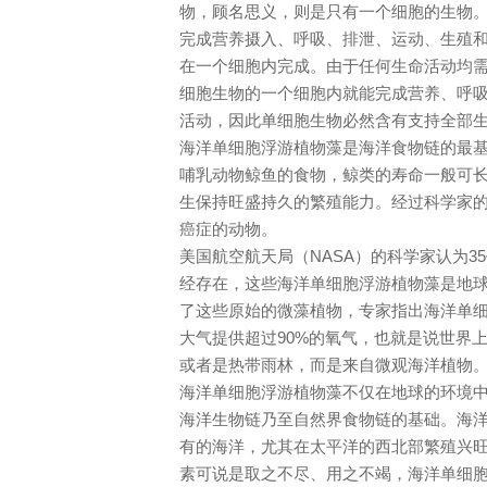
物，顾名思义，则是只有一个细胞的生物
完成营养摄入、呼吸、排泄、运动、生殖
在一个细胞内完成。由于任何生命活动均
细胞生物的一个细胞内就能完成营养、呼
活动，因此单细胞生物必然含有支持全部
海洋单细胞浮游植物藻是海洋食物链的最
哺乳动物鲸鱼的食物，鲸类的寿命一般可长达
生保持旺盛持久的繁殖能力。经过科学家
癌症的动物。
美国航空航天局（NASA）的科学家认为3
经存在，这些海洋单细胞浮游植物藻是地
了这些原始的微藻植物，专家指出海洋单
大气提供超过90%的氧气，也就是说世界
或者是热带雨林，而是来自微观海洋植物
海洋单细胞浮游植物藻不仅在地球的环境
海洋生物链乃至自然界食物链的基础。海
有的海洋，尤其在太平洋的西北部繁殖兴
素可说是取之不尽、用之不竭，海洋单细